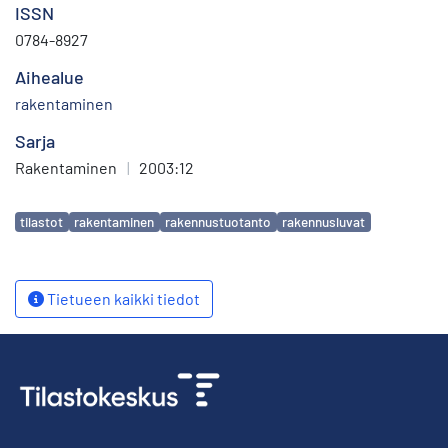
ISSN
0784-8927
Aihealue
rakentaminen
Sarja
Rakentaminen
|
2003:12
Avainsanat
tilastot
rakentaminen
rakennustuotanto
rakennusluvat
Tietueen kaikki tiedot