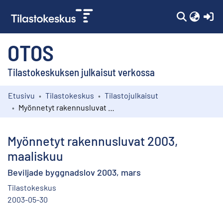
(c
OTOS
Tilastokeskuksen julkaisut verkossa
Etusivu
Tilastokeskus
Tilastojulkaisut
Kokoelmat
Myönnetyt rakennusluvat 2003, maaliskuu
Selaa
Myönnetyt rakennusluvat 2003,
maaliskuu
Beviljade byggnadslov 2003, mars
Tilastokeskus
2003-05-30