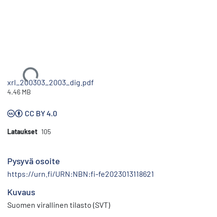
Ladataan...
xrl_200303_2003_dig.pdf
4.46 MB
CC BY 4.0
Lataukset
105
Pysyvä osoite
https://urn.fi/URN:NBN:fi-fe2023013118621
Kuvaus
Suomen virallinen tilasto (SVT)