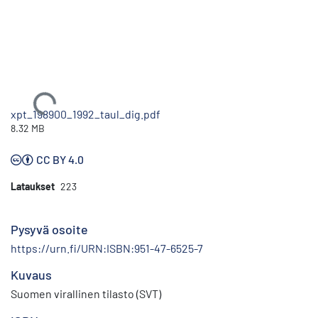
Ladataan...
xpt_198900_1992_taul_dig.pdf
8.32 MB
CC BY 4.0
Lataukset
223
Pysyvä osoite
https://urn.fi/URN:ISBN:951-47-6525-7
Kuvaus
Suomen virallinen tilasto (SVT)