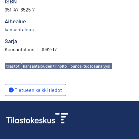
ISBN
951-47-6525-7
Aihealue
kansantalous
Sarja
Kansantalous
|
1992:17
Avainsanat
tilastot
kansantalouden tilinpito
panos-tuotosanalyysi
Tietueen kaikki tiedot