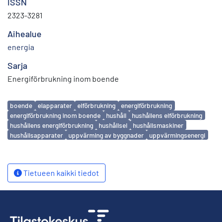
ISSN
2323-3281
Aihealue
energia
Sarja
Energiförbrukning inom boende
Avainsanat
boende
elapparater
elförbrukning
energiförbrukning
energiförbrukning inom boende
hushåll
hushållens elförbrukning
hushållens energiförbrukning
hushållsel
hushållsmaskiner
hushållsapparater
uppvärming av byggnader
uppvärmingsenergi
Tietueen kaikki tiedot