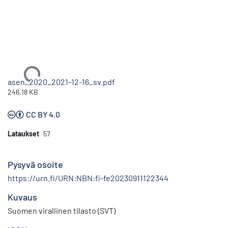
Ladataan...
asen_2020_2021-12-16_sv.pdf
246.18 KB
CC BY 4.0
Lataukset
57
Pysyvä osoite
https://urn.fi/URN:NBN:fi-fe20230911122344
Kuvaus
Suomen virallinen tilasto (SVT)