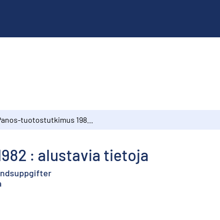
Panos-tuotostutkimus 1982 : alustavia tietoja
82 : alustavia tietoja
andsuppgifter
a