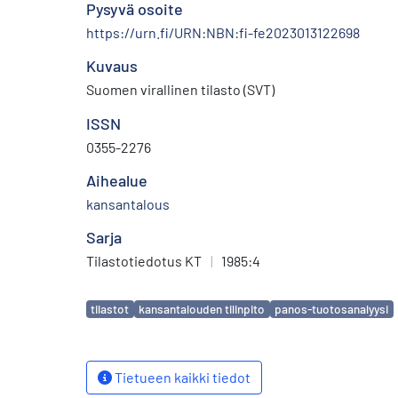
Pysyvä osoite
https://urn.fi/URN:NBN:fi-fe2023013122698
Kuvaus
Suomen virallinen tilasto (SVT)
ISSN
0355-2276
Aihealue
kansantalous
Sarja
Tilastotiedotus KT
|
1985:4
Avainsanat
tilastot
kansantalouden tilinpito
panos-tuotosanalyysi
Tietueen kaikki tiedot