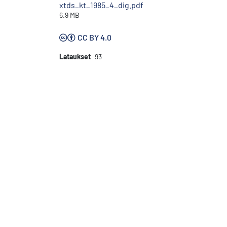
xtds_kt_1985_4_dig.pdf
6.9 MB
CC BY 4.0
Lataukset
93