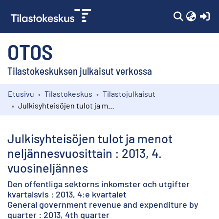
(c
OTOS
Tilastokeskuksen julkaisut verkossa
Etusivu
Tilastokeskus
Tilastojulkaisut
Kokoelmat
Julkisyhteisöjen tulot ja menot neljännesvuosittain : 2013, 4. vuosineljännes
Selaa
Julkisyhteisöjen tulot ja menot
neljännesvuosittain : 2013, 4.
vuosineljännes
Den offentliga sektorns inkomster och utgifter
kvartalsvis : 2013, 4:e kvartalet
General government revenue and expenditure by
quarter : 2013, 4th quarter