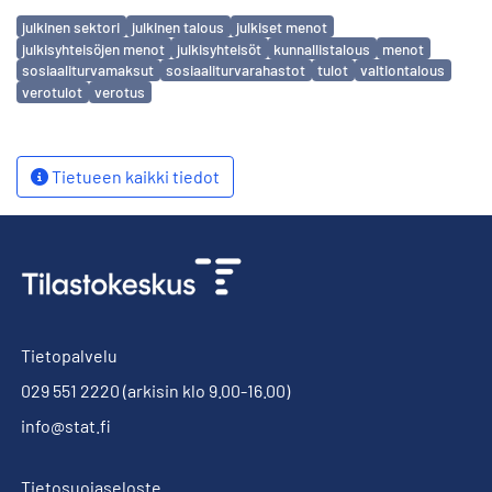
Avainsanat
julkinen sektori
julkinen talous
julkiset menot
julkisyhteisöjen menot
julkisyhteisöt
kunnallistalous
menot
sosiaaliturvamaksut
sosiaaliturvarahastot
tulot
valtiontalous
verotulot
verotus
Tietueen kaikki tiedot
Tietopalvelu
029 551 2220
(arkisin klo 9.00-16.00)
info@stat.fi
Tietosuojaseloste