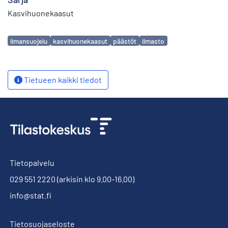
Kasvihuonekaasut
Avainsanat
ilmansuojelu
kasvihuonekaasut
päästöt
ilmasto
Tietueen kaikki tiedot
Tietopalvelu
029 551 2220
(arkisin klo 9.00-16.00)
info@stat.fi
Tietosuojaseloste