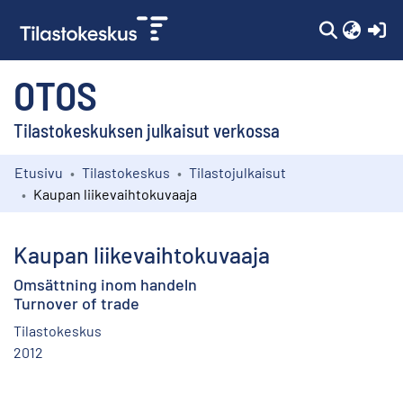
(c
OTOS
Tilastokeskuksen julkaisut verkossa
Etusivu
Tilastokeskus
Tilastojulkaisut
Kokoelmat
Kaupan liikevaihtokuvaaja
Selaa
Kaupan liikevaihtokuvaaja
Omsättning inom handeln
Turnover of trade
Tilastokeskus
2012