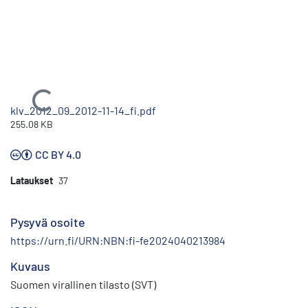
Ladataan...
klv_2012_09_2012-11-14_fi.pdf
255.08 KB
CC BY 4.0
Lataukset
37
Pysyvä osoite
https://urn.fi/URN:NBN:fi-fe2024040213984
Kuvaus
Suomen virallinen tilasto (SVT)