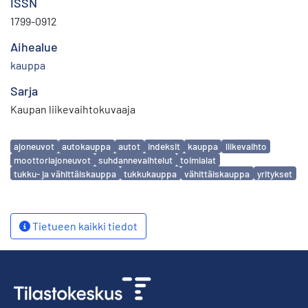
ISSN
1799-0912
Aihealue
kauppa
Sarja
Kaupan liikevaihtokuvaaja
Avainsanat
ajoneuvot
autokauppa
autot
indeksit
kauppa
liikevaihto
moottoriajoneuvot
suhdannevaihtelut
toimialat
tukku- ja vähittäiskauppa
tukkukauppa
vähittäiskauppa
yritykset
Tietueen kaikki tiedot