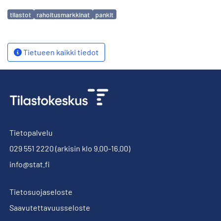
Avainsanat
tilastot
rahoitusmarkkinat
pankit
Tietueen kaikki tiedot
Tietopalvelu
029 551 2220
(arkisin klo 9.00-16.00)
info@stat.fi
Tietosuojaseloste
Saavutettavuusseloste