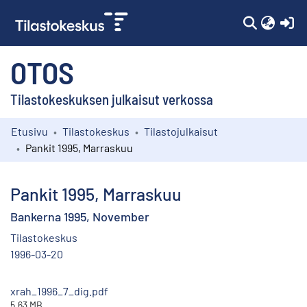
(c
OTOS
Tilastokeskuksen julkaisut verkossa
Etusivu
Tilastokeskus
Tilastojulkaisut
Kokoelmat
Pankit 1995, Marraskuu
Selaa
Pankit 1995, Marraskuu
Bankerna 1995, November
Tilastokeskus
1996-03-20
xrah_1996_7_dig.pdf
5.63 MB