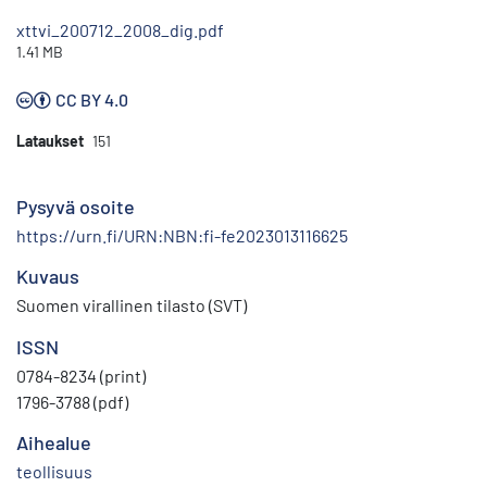
xttvi_200712_2008_dig.pdf
1.41 MB
CC BY 4.0
Lataukset
151
Pysyvä osoite
https://urn.fi/URN:NBN:fi-fe2023013116625
Kuvaus
Suomen virallinen tilasto (SVT)
ISSN
0784-8234 (print)
1796-3788 (pdf)
Aihealue
teollisuus