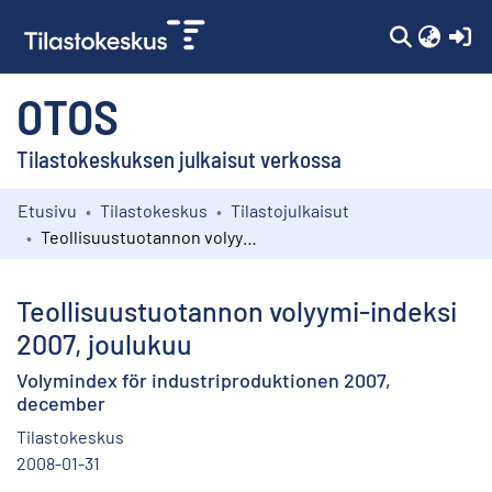
(c
OTOS
Tilastokeskuksen julkaisut verkossa
Etusivu
Tilastokeskus
Tilastojulkaisut
Kokoelmat
Teollisuustuotannon volyymi-indeksi 2007, joulukuu
Selaa
Teollisuustuotannon volyymi-indeksi
2007, joulukuu
Volymindex för industriproduktionen 2007,
december
Tilastokeskus
2008-01-31