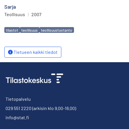
Sarja
Teollisuus
|
2007
Avainsanat
tilastot
teollisuus
teollisuustuotanto
Tietueen kaikki tiedot
Tietopalvelu
029 551 2220
(arkisin klo 9.00-16.00)
info@stat.fi