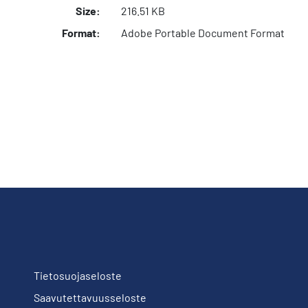
Size:
216.51 KB
Format:
Adobe Portable Document Format
Tietosuojaseloste
Saavutettavuusseloste