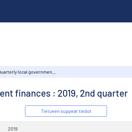
Quarterly local government finances : 2019, 2nd quarter
ent finances : 2019, 2nd quarter
Tietueen suppeat tiedot
2019