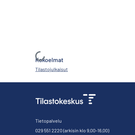
Ladataan...
Kokoelmat
Tilastojulkaisut
Tietopalvelu
029 551 2220
(arkisin klo 9.00-16.00)