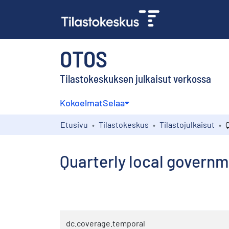
OTOS
Tilastokeskuksen julkaisut verkossa
Kokoelmat
Selaa
Etusivu
Tilastokeskus
Tilastojulkaisut
Quarterly local governm
dc.coverage.temporal