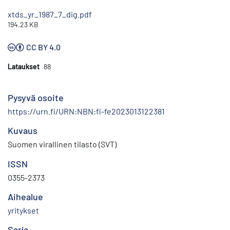
xtds_yr_1987_7_dig.pdf
194.23 KB
CC BY 4.0
Lataukset
88
Pysyvä osoite
https://urn.fi/URN:NBN:fi-fe2023013122381
Kuvaus
Suomen virallinen tilasto (SVT)
ISSN
0355-2373
Aihealue
yritykset
Sarja