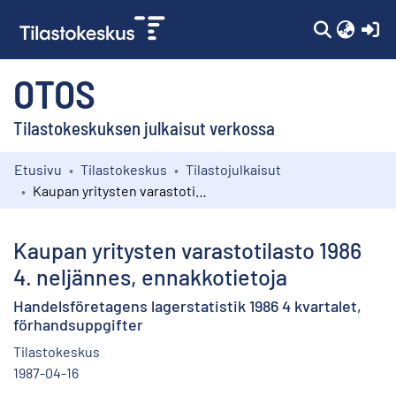
(c
OTOS
Tilastokeskuksen julkaisut verkossa
Etusivu
Tilastokeskus
Tilastojulkaisut
Kokoelmat
Kaupan yritysten varastotilasto 1986 4. neljännes, ennakkotietoja
Selaa
Kaupan yritysten varastotilasto 1986
4. neljännes, ennakkotietoja
Handelsföretagens lagerstatistik 1986 4 kvartalet,
förhandsuppgifter
Tilastokeskus
1987-04-16