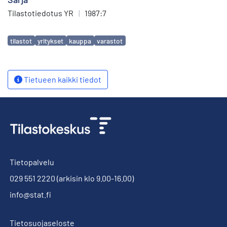
Tilastotiedotus YR
|
1987:7
Avainsanat
tilastot
yritykset
kauppa
varastot
Tietueen kaikki tiedot
Tietopalvelu
029 551 2220
(arkisin klo 9.00-16.00)
info@stat.fi
Tietosuojaseloste