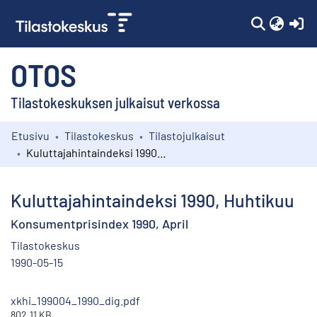
(c
OTOS
Tilastokeskuksen julkaisut verkossa
Etusivu
Tilastokeskus
Tilastojulkaisut
Kokoelmat
Kuluttajahintaindeksi 1990, Huhtikuu
Selaa
Kuluttajahintaindeksi 1990, Huhtikuu
Konsumentprisindex 1990, April
Tilastokeskus
1990-05-15
xkhi_199004_1990_dig.pdf
802.11 KB