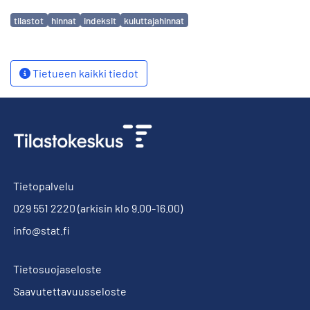
Avainsanat
tilastot
hinnat
indeksit
kuluttajahinnat
Tietueen kaikki tiedot
Tietopalvelu
029 551 2220
(arkisin klo 9.00-16.00)
info@stat.fi
Tietosuojaseloste
Saavutettavuusseloste