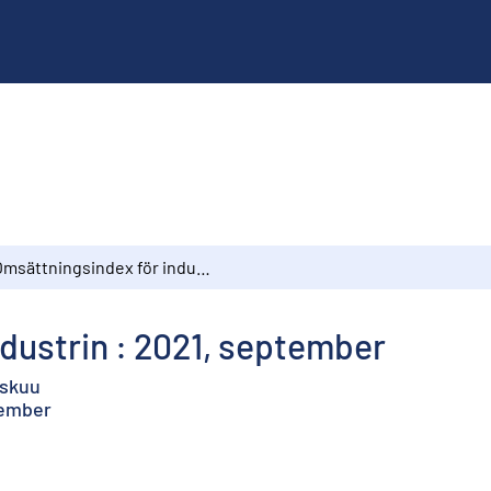
Omsättningsindex för industrin : 2021, september
dustrin : 2021, september
yskuu
tember