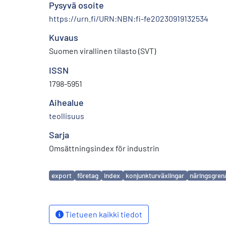
Pysyvä osoite
https://urn.fi/URN:NBN:fi-fe20230919132534
Kuvaus
Suomen virallinen tilasto (SVT)
ISSN
1798-5951
Aihealue
teollisuus
Sarja
Omsättningsindex för industrin
Avainsanat
export
företag
index
konjunkturväxlingar
näringsgren
Tietueen kaikki tiedot