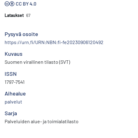
CC BY 4.0
Lataukset
67
Pysyvä osoite
https://urn.fi/URN:NBN:fi-fe20230906120492
Kuvaus
Suomen virallinen tilasto (SVT)
ISSN
1797-7541
Aihealue
palvelut
Sarja
Palveluiden alue- ja toimialatilasto