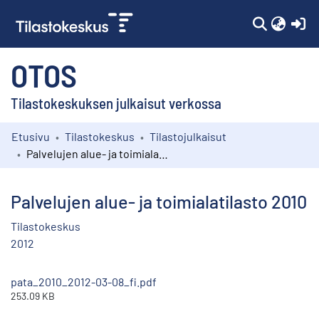
(c
OTOS
Tilastokeskuksen julkaisut verkossa
Etusivu
Tilastokeskus
Tilastojulkaisut
Kokoelmat
Palvelujen alue- ja toimialatilasto 2010
Selaa
Palvelujen alue- ja toimialatilasto 2010
Tilastokeskus
2012
pata_2010_2012-03-08_fi.pdf
253.09 KB