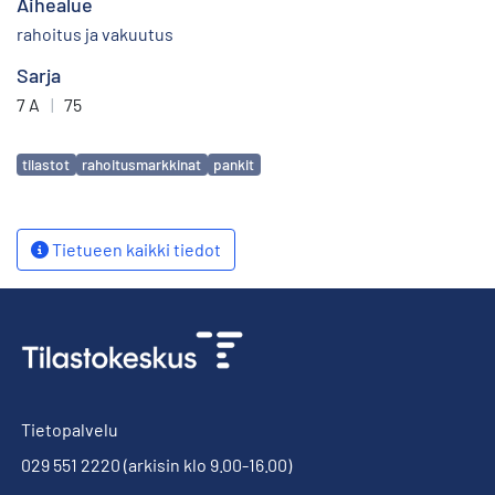
Aihealue
rahoitus ja vakuutus
Sarja
7 A
|
75
Avainsanat
tilastot
rahoitusmarkkinat
pankit
Tietueen kaikki tiedot
Tietopalvelu
029 551 2220
(arkisin klo 9.00-16.00)