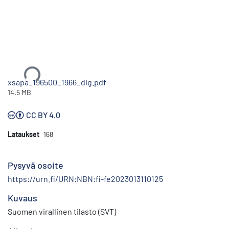
Ladataan...
xsapa_196500_1966_dig.pdf
14.5 MB
CC BY 4.0
Lataukset
168
Pysyvä osoite
https://urn.fi/URN:NBN:fi-fe2023013110125
Kuvaus
Suomen virallinen tilasto (SVT)