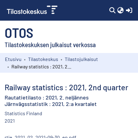
(c
OTOS
Tilastokeskuksen julkaisut verkossa
Etusivu
Tilastokeskus
Tilastojulkaisut
Kokoelmat
Railway statistics : 2021, 2nd quarter
Selaa
Railway statistics : 2021, 2nd quarter
Rautatietilasto : 2021, 2. neljännes
Järnvägsstatistik : 2021, 2:a kvartalet
Statistics Finland
2021
rtie_2021_02_2021-09-30_en.pdf