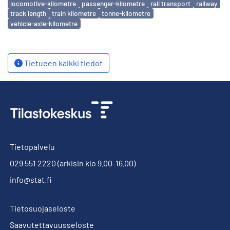
locomotive-kilometre
passenger-kilometre
rail transport
railway
track length
train kilometre
tonne-kilometre
vehicle-axle-kilometre
Tietueen kaikki tiedot
Tietopalvelu
029 551 2220
(arkisin klo 9.00-16.00)
info@stat.fi
Tietosuojaseloste
Saavutettavuusseloste