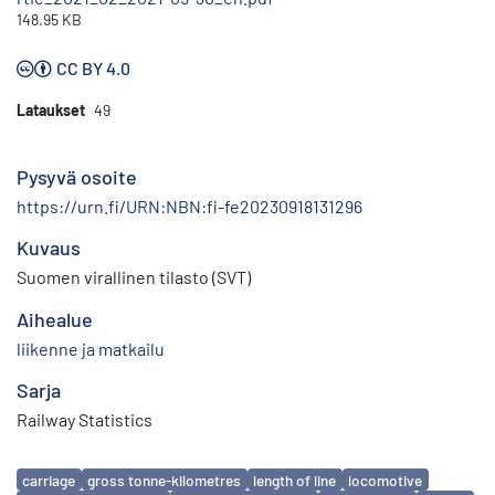
148.95 KB
CC BY 4.0
Lataukset
49
Pysyvä osoite
https://urn.fi/URN:NBN:fi-fe20230918131296
Kuvaus
Suomen virallinen tilasto (SVT)
Aihealue
liikenne ja matkailu
Sarja
Railway Statistics
Avainsanat
carriage
gross tonne-kilometres
length of line
locomotive