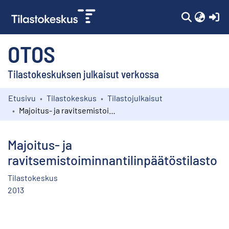
(c
OTOS
Tilastokeskuksen julkaisut verkossa
Etusivu
Tilastokeskus
Tilastojulkaisut
Kokoelmat
Majoitus- ja ravitsemistoiminnantilinpäätöstilasto
Selaa
Majoitus- ja
ravitsemistoiminnantilinpäätöstilasto
Tilastokeskus
2013