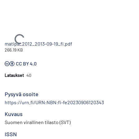
Ladataan...
matipa_2012_2013-09-19_fi.pdf
266.19 KB
CC BY 4.0
Lataukset
40
Pysyvä osoite
https://urn.fi/URN:NBN:fi-fe20230906120343
Kuvaus
Suomen virallinen tilasto (SVT)
ISSN