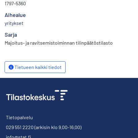
1797-5360
Aihealue
yritykset
Sarja
Majoitus- ja ravitsemistoiminnan tilinpäätöstilasto
Tietueen kaikki tiedot
Tietopalvelu
029 551 2220
(arkisin klo 9.00-16.00)
info@stat.fi