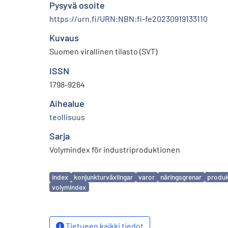
Pysyvä osoite
https://urn.fi/URN:NBN:fi-fe20230919133110
Kuvaus
Suomen virallinen tilasto (SVT)
ISSN
1798-9264
Aihealue
teollisuus
Sarja
Volymindex för industriproduktionen
Avainsanat
index
konjunkturväxlingar
varor
näringsgrenar
produk
volymindex
Tietueen kaikki tiedot