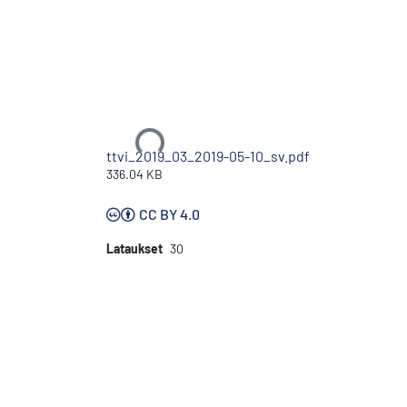
Ladataan...
ttvi_2019_03_2019-05-10_sv.pdf
336.04 KB
CC BY 4.0
Lataukset
30