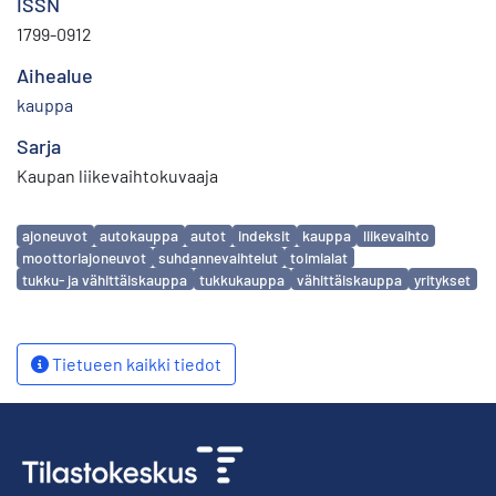
ISSN
1799-0912
Aihealue
kauppa
Sarja
Kaupan liikevaihtokuvaaja
Avainsanat
ajoneuvot
autokauppa
autot
indeksit
kauppa
liikevaihto
moottoriajoneuvot
suhdannevaihtelut
toimialat
tukku- ja vähittäiskauppa
tukkukauppa
vähittäiskauppa
yritykset
Tietueen kaikki tiedot