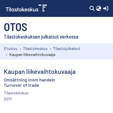
(c
OTOS
Tilastokeskuksen julkaisut verkossa
Etusivu
Tilastokeskus
Tilastojulkaisut
Kokoelmat
Kaupan liikevaihtokuvaaja
Selaa
Kaupan liikevaihtokuvaaja
Omsättning inom handeln
Turnover of trade
Tilastokeskus
2017