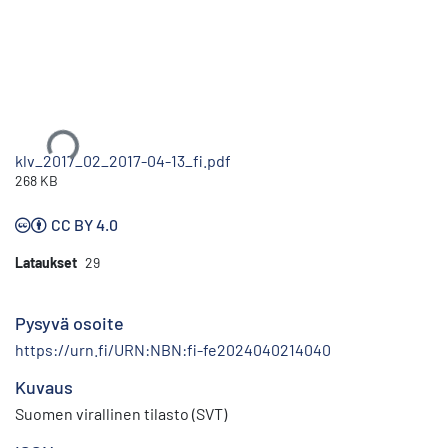
Ladataan...
klv_2017_02_2017-04-13_fi.pdf
268 KB
CC BY 4.0
Lataukset
29
Pysyvä osoite
https://urn.fi/URN:NBN:fi-fe2024040214040
Kuvaus
Suomen virallinen tilasto (SVT)