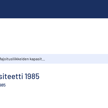
Majoitusliikkeiden kapasiteetti 1985
iteetti 1985
985