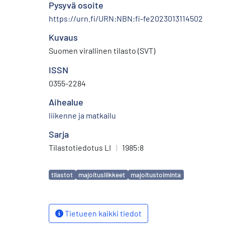
Pysyvä osoite
https://urn.fi/URN:NBN:fi-fe2023013114502
Kuvaus
Suomen virallinen tilasto (SVT)
ISSN
0355-2284
Aihealue
liikenne ja matkailu
Sarja
Tilastotiedotus LI
|
1985:8
Avainsanat
tilastot
majoitusliikkeet
majoitustoiminta
Tietueen kaikki tiedot