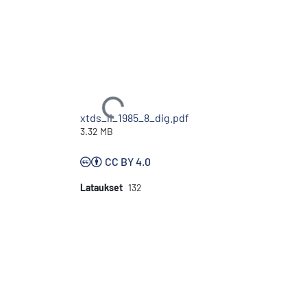
Ladataan...
xtds_li_1985_8_dig.pdf
3.32 MB
CC BY 4.0
Lataukset
132