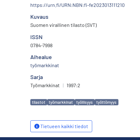
https://urn.fi/URN:NBN:fi-fe2023013111210
Kuvaus
Suomen virallinen tilasto (SVT)
ISSN
0784-7998
Aihealue
työmarkkinat
Sarja
Työmarkkinat
|
1997:2
Avainsanat
tilastot
työmarkkinat
työllisyys
työttömyys
Tietueen kaikki tiedot