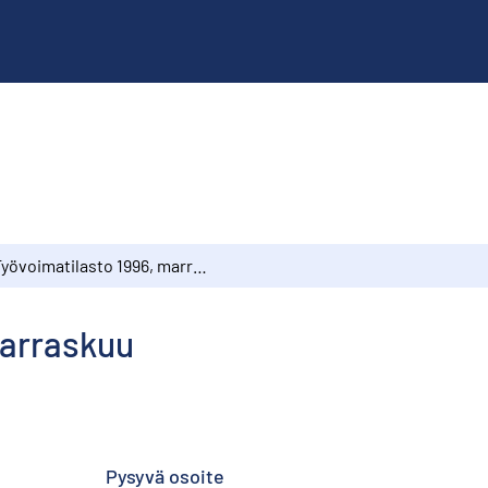
Työvoimatilasto 1996, marraskuu
marraskuu
Pysyvä osoite