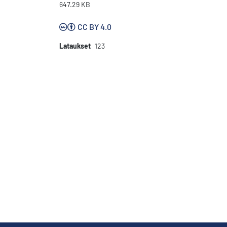
647.29 KB
CC BY 4.0
Lataukset
123