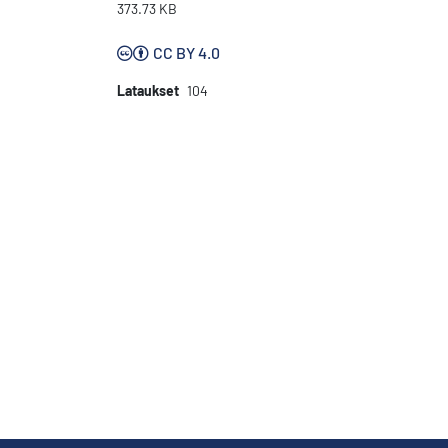
373.73 KB
CC BY 4.0
Lataukset
104