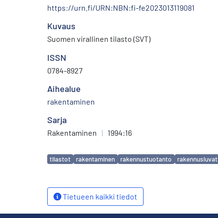
https://urn.fi/URN:NBN:fi-fe2023013119081
Kuvaus
Suomen virallinen tilasto (SVT)
ISSN
0784-8927
Aihealue
rakentaminen
Sarja
Rakentaminen
|
1994:16
Avainsanat
tilastot
rakentaminen
rakennustuotanto
rakennusluvat
Tietueen kaikki tiedot