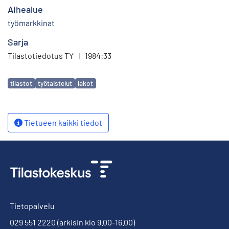
Aihealue
työmarkkinat
Sarja
Tilastotiedotus TY
|
1984:33
Avainsanat
tilastot
työtaistelut
lakot
Tietueen kaikki tiedot
Tietopalvelu
029 551 2220
(arkisin klo 9.00-16.00)