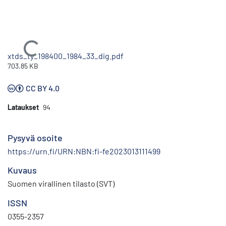
Ladataan...
xtds_ty_198400_1984_33_dig.pdf
703.85 KB
CC BY 4.0
Lataukset
94
Pysyvä osoite
https://urn.fi/URN:NBN:fi-fe2023013111499
Kuvaus
Suomen virallinen tilasto (SVT)
ISSN
0355-2357