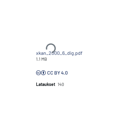
Ladataan...
xkan_2000_6_dig.pdf
1.1 MB
CC BY 4.0
Lataukset
140