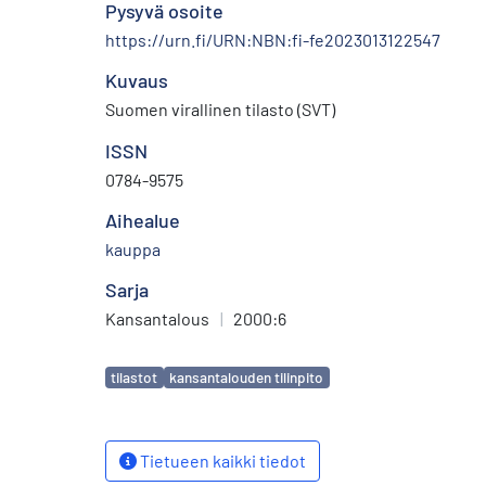
Pysyvä osoite
https://urn.fi/URN:NBN:fi-fe2023013122547
Kuvaus
Suomen virallinen tilasto (SVT)
ISSN
0784-9575
Aihealue
kauppa
Sarja
Kansantalous
|
2000:6
Avainsanat
tilastot
kansantalouden tilinpito
Tietueen kaikki tiedot