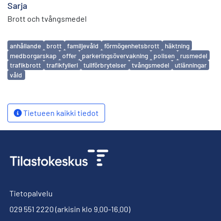
Sarja
Brott och tvångsmedel
Avainsanat
anhållande
brott
familjevåld
förmögenhetsbrott
häktning
medborgarskap
offer
parkeringsövervakning
polisen
rusmedel
trafikbrott
trafikfylleri
tullförbrytelser
tvångsmedel
utlänningar
våld
Tietueen kaikki tiedot
Tietopalvelu
029 551 2220
(arkisin klo 9.00-16.00)