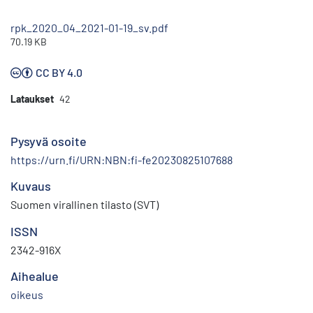
rpk_2020_04_2021-01-19_sv.pdf
70.19 KB
CC BY 4.0
Lataukset
42
Pysyvä osoite
https://urn.fi/URN:NBN:fi-fe20230825107688
Kuvaus
Suomen virallinen tilasto (SVT)
ISSN
2342-916X
Aihealue
oikeus