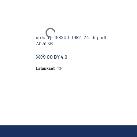
Ladataan...
xtds_ty_198200_1982_24_dig.pdf
731.41 KB
CC BY 4.0
Lataukset
104