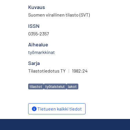
Kuvaus
Suomen virallinen tilasto (SVT)
ISSN
0355-2357
Aihealue
työmarkkinat
Sarja
Tilastotiedotus TY
|
1982:24
Avainsanat
tilastot
työtaistelut
lakot
Tietueen kaikki tiedot