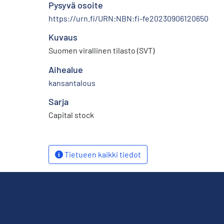
Pysyvä osoite
https://urn.fi/URN:NBN:fi-fe20230906120650
Kuvaus
Suomen virallinen tilasto (SVT)
Aihealue
kansantalous
Sarja
Capital stock
Tietueen kaikki tiedot