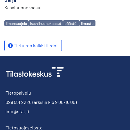
Kasvihuonekaasut
Avainsanat
ilmansuojelu
kasvihuonekaasut
päästöt
ilmasto
Tietueen kaikki tiedot
Tietopalvelu
029 551 2220
(arkisin klo 9.00-16.00)
info@stat.fi
Tietosuojaseloste