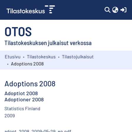
(c
OTOS
Tilastokeskuksen julkaisut verkossa
Etusivu
Tilastokeskus
Tilastojulkaisut
Kokoelmat
Adoptions 2008
Selaa
Adoptions 2008
Adoptiot 2008
Adoptioner 2008
Statistics Finland
2009
adopt_2008_2009-05-29_en.pdf