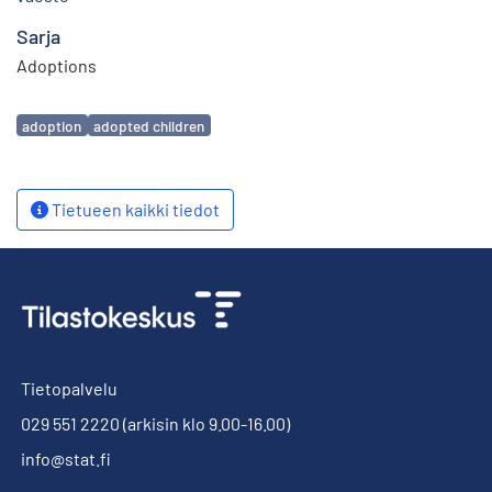
Sarja
Adoptions
Avainsanat
adoption
adopted children
Tietueen kaikki tiedot
Tietopalvelu
029 551 2220
(arkisin klo 9.00-16.00)
info@stat.fi