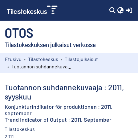
(c
OTOS
Tilastokeskuksen julkaisut verkossa
Etusivu
Tilastokeskus
Tilastojulkaisut
Kokoelmat
Tuotannon suhdannekuvaaja : 2011, syyskuu
Selaa
Tuotannon suhdannekuvaaja : 2011,
syyskuu
Konjunkturindikator för produktionen : 2011,
september
Trend Indicator of Output : 2011, September
Tilastokeskus
2011