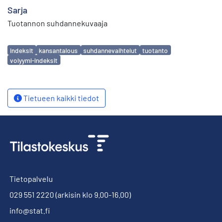
Sarja
Tuotannon suhdannekuvaaja
Avainsanat
indeksit
kansantalous
suhdannevaihtelut
tuotanto
volyymi-indeksit
Tietueen kaikki tiedot
Tietopalvelu
029 551 2220
(arkisin klo 9.00-16.00)
info@stat.fi