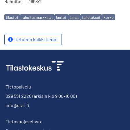
Rahoitus
|
1998:2
Avainsanat
tilastot
rahoitusmarkkinat
luotot
lainat
talletukset
korko
Tietueen kaikki tiedot
Tietopalvelu
029 551 2220
(arkisin klo 9.00-16.00)
info@stat.fi
Tietosuojaseloste