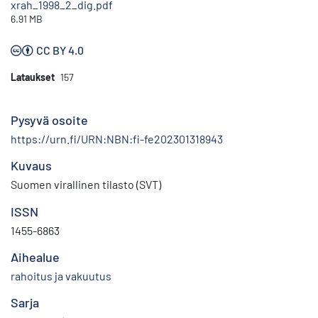
xrah_1998_2_dig.pdf
6.91 MB
CC BY 4.0
Lataukset
157
Pysyvä osoite
https://urn.fi/URN:NBN:fi-fe202301318943
Kuvaus
Suomen virallinen tilasto (SVT)
ISSN
1455-6863
Aihealue
rahoitus ja vakuutus
Sarja