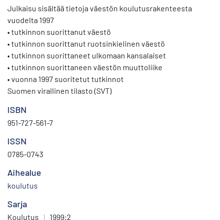
Julkaisu sisältää tietoja väestön koulutusrakenteesta
vuodelta 1997
• tutkinnon suorittanut väestö
• tutkinnon suorittanut ruotsinkielinen väestö
• tutkinnon suorittaneet ulkomaan kansalaiset
• tutkinnon suorittaneen väestön muuttoliike
• vuonna 1997 suoritetut tutkinnot
Suomen virallinen tilasto (SVT)
ISBN
951-727-561-7
ISSN
0785-0743
Aihealue
koulutus
Sarja
Koulutus
|
1999:2