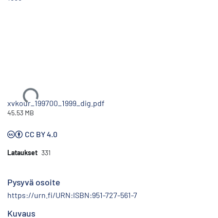
Ladataan...
xvkour_199700_1999_dig.pdf
45.53 MB
CC BY 4.0
Lataukset
331
Pysyvä osoite
https://urn.fi/URN:ISBN:951-727-561-7
Kuvaus