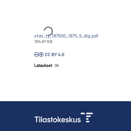
Ladataan...
xtds_ty_197500_1975_5_dig.pdf
704.67 KB
CC BY 4.0
Lataukset
96