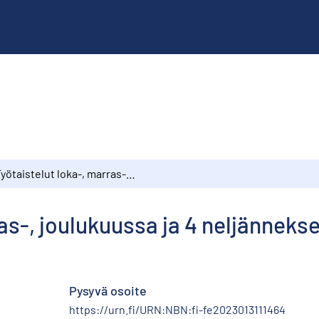
Työtaistelut loka-, marras-, joulukuussa ja 4 neljänneksellä 1974
as-, joulukuussa ja 4 neljännekse
Pysyvä osoite
https://urn.fi/URN:NBN:fi-fe2023013111464