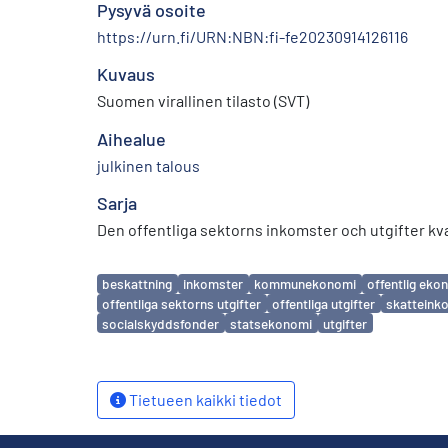
Pysyvä osoite
https://urn.fi/URN:NBN:fi-fe20230914126116
Kuvaus
Suomen virallinen tilasto (SVT)
Aihealue
julkinen talous
Sarja
Den offentliga sektorns inkomster och utgifter kva
Avainsanat
beskattning
inkomster
kommunekonomi
offentlig eko
offentliga sektorns utgifter
offentliga utgifter
skatteink
socialskyddsfonder
statsekonomi
utgifter
Tietueen kaikki tiedot