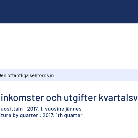
Den offentliga sektorns inkomster och utgifter kvartalsvis : 2017, 1:a kvartalet
inkomster och utgifter kvartalsvis
uosittain : 2017, 1. vuosineljännes
re by quarter : 2017, 1th quarter