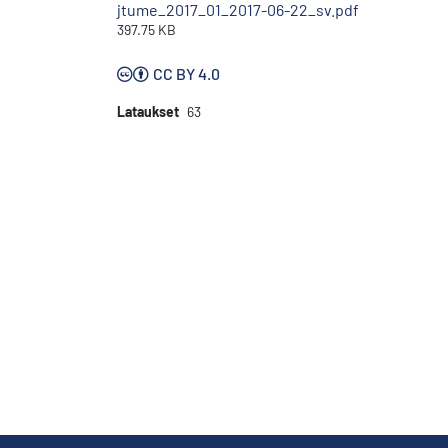
jtume_2017_01_2017-06-22_sv.pdf
397.75 KB
CC BY 4.0
Lataukset
63