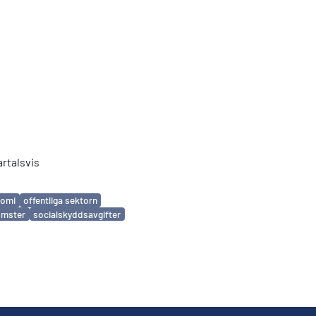
rtalsvis
nomi
offentliga sektorn
omster
socialskyddsavgifter