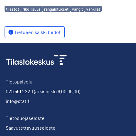
Avainsanat
tilastot
rikollisuus
rangaistukset
vangit
vankilat
Tietueen kaikki tiedot
Tietopalvelu
029 551 2220
(arkisin klo 9.00-16.00)
info@stat.fi
Tietosuojaseloste
Saavutettavuusseloste