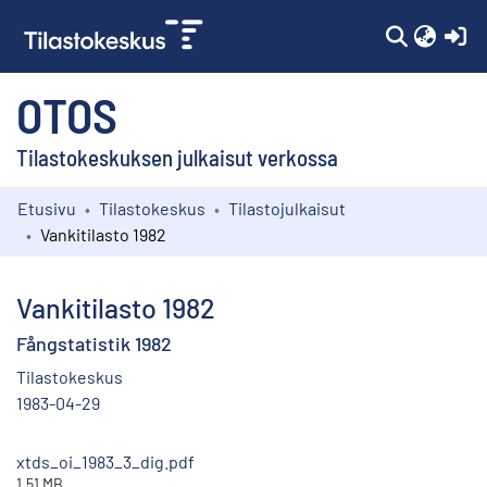
(c
OTOS
Tilastokeskuksen julkaisut verkossa
Etusivu
Tilastokeskus
Tilastojulkaisut
Kokoelmat
Vankitilasto 1982
Selaa
Vankitilasto 1982
Fångstatistik 1982
Tilastokeskus
1983-04-29
xtds_oi_1983_3_dig.pdf
1.51 MB