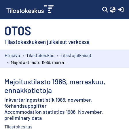
(c
OTOS
Tilastokeskuksen julkaisut verkossa
Etusivu
Tilastokeskus
Tilastojulkaisut
Kokoelmat
Majoitustilasto 1986, marraskuu, ennakkotietoja
Selaa
Majoitustilasto 1986, marraskuu,
ennakkotietoja
Inkvarteringsstatistik 1986, november,
förhandsuppgifter
Accommodation statistics 1986, November,
preliminary data
Tilastokeskus