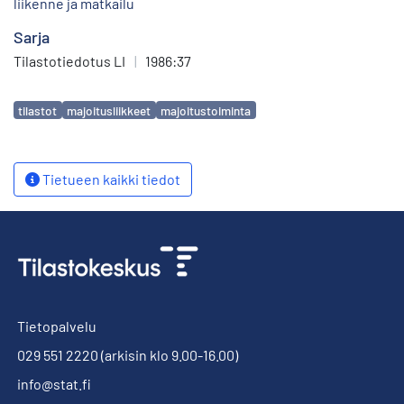
liikenne ja matkailu
Sarja
Tilastotiedotus LI
|
1986:37
Avainsanat
tilastot
majoitusliikkeet
majoitustoiminta
Tietueen kaikki tiedot
Tietopalvelu
029 551 2220
(arkisin klo 9.00-16.00)
info@stat.fi