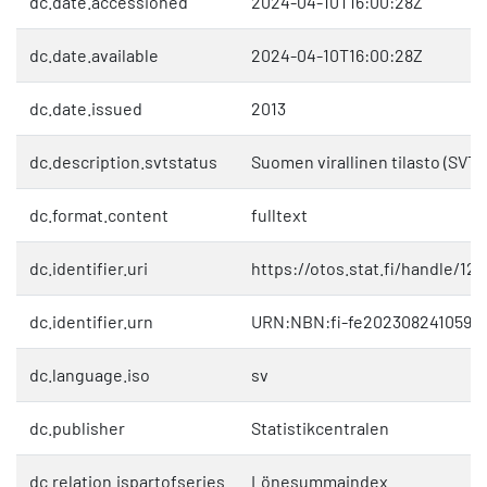
dc.date.accessioned
2024-04-10T16:00:28Z
dc.date.available
2024-04-10T16:00:28Z
dc.date.issued
2013
dc.description.svtstatus
Suomen virallinen tilasto (SVT)
dc.format.content
fulltext
dc.identifier.uri
https://otos.stat.fi/handle/1
dc.identifier.urn
URN:NBN:fi-fe2023082410598
dc.language.iso
sv
dc.publisher
Statistikcentralen
dc.relation.ispartofseries
Lönesummaindex