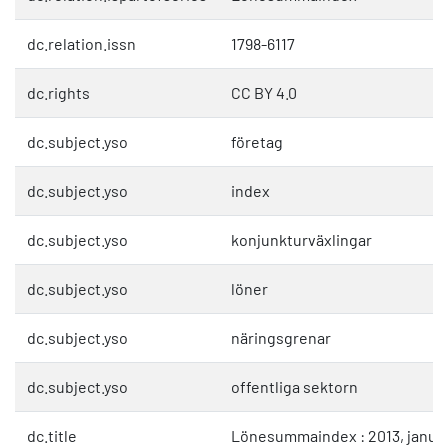
dc.relation.issn
1798-6117
dc.rights
CC BY 4.0
dc.subject.yso
företag
dc.subject.yso
index
dc.subject.yso
konjunkturväxlingar
dc.subject.yso
löner
dc.subject.yso
näringsgrenar
dc.subject.yso
offentliga sektorn
dc.title
Lönesummaindex : 2013, januar