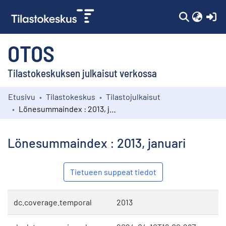
(c
OTOS
Tilastokeskuksen julkaisut verkossa
Etusivu
Tilastokeskus
Tilastojulkaisut
Kokoelmat
Lönesummaindex : 2013, januari
Selaa
Lönesummaindex : 2013, januari
Tietueen suppeat tiedot
dc.coverage.temporal
2013