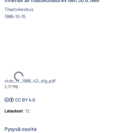
innehav av masskuldebrev den 30.6.1986
Tilastokeskus
1986-10-15
Ladataan...
xtds_rt_1986_42_dig.pdf
2.17 MB
CC BY 4.0
Lataukset
72
Pysyvä osoite