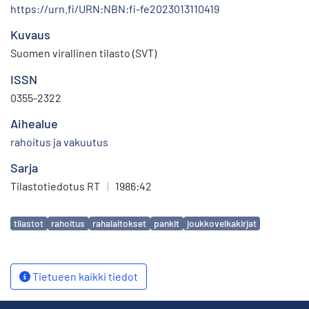
https://urn.fi/URN:NBN:fi-fe2023013110419
Kuvaus
Suomen virallinen tilasto (SVT)
ISSN
0355-2322
Aihealue
rahoitus ja vakuutus
Sarja
Tilastotiedotus RT
|
1986:42
Avainsanat
tilastot
rahoitus
rahalaitokset
pankit
joukkovelkakirjat
Tietueen kaikki tiedot