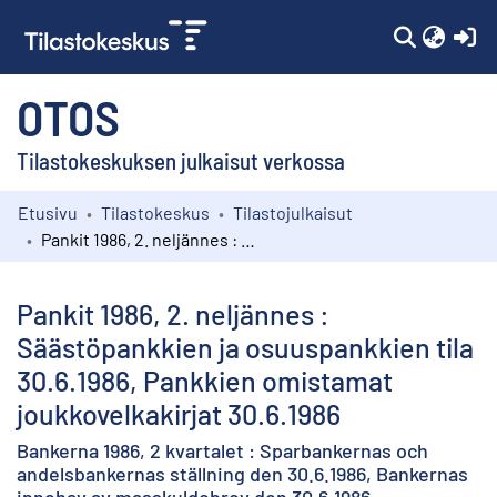
(c
OTOS
Tilastokeskuksen julkaisut verkossa
Etusivu
Tilastokeskus
Tilastojulkaisut
Kokoelmat
Pankit 1986, 2. neljännes : Säästöpankkien ja osuuspankkien tila 30.6.1986, Pankkien omistamat joukkovelkakirjat 30.6.1986
Selaa
Pankit 1986, 2. neljännes :
Säästöpankkien ja osuuspankkien tila
30.6.1986, Pankkien omistamat
joukkovelkakirjat 30.6.1986
Bankerna 1986, 2 kvartalet : Sparbankernas och
andelsbankernas ställning den 30.6.1986, Bankernas