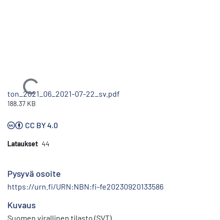
Ladataan...
ton_2021_06_2021-07-22_sv.pdf
188.37 KB
CC BY 4.0
Lataukset
44
Pysyvä osoite
https://urn.fi/URN:NBN:fi-fe20230920133586
Kuvaus
Suomen virallinen tilasto (SVT)