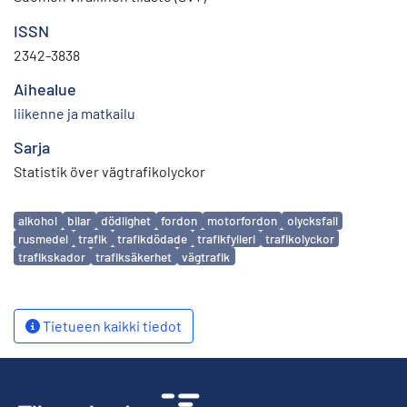
ISSN
2342-3838
Aihealue
liikenne ja matkailu
Sarja
Statistik över vägtrafikolyckor
Avainsanat
alkohol
bilar
dödlighet
fordon
motorfordon
olycksfall
rusmedel
trafik
trafikdödade
trafikfylleri
trafikolyckor
trafikskador
trafiksäkerhet
vägtrafik
Tietueen kaikki tiedot