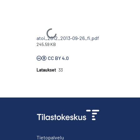
Ladataan...
atoi_2012_2013-09-26_fi.pdf
245.59 KB
CC BY 4.0
Lataukset
33
Tietopalvelu