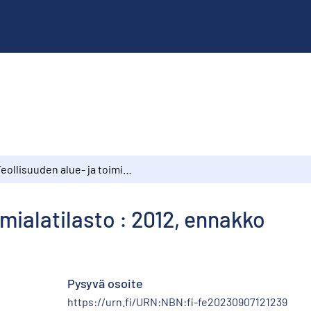
Teollisuuden alue- ja toimialatilasto : 2012, ennakko
imialatilasto : 2012, ennakko
Pysyvä osoite
https://urn.fi/URN:NBN:fi-fe20230907121239