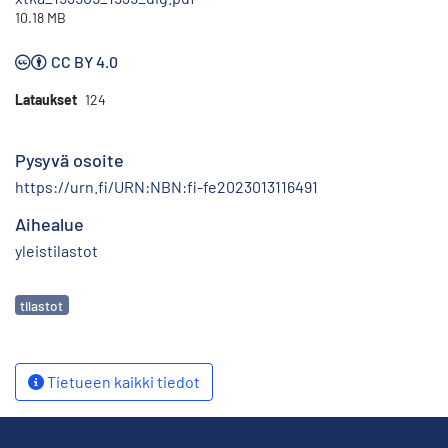
10.18 MB
CC BY 4.0
Lataukset
124
Pysyvä osoite
https://urn.fi/URN:NBN:fi-fe2023013116491
Aihealue
yleistilastot
Avainsanat
tilastot
Tietueen kaikki tiedot