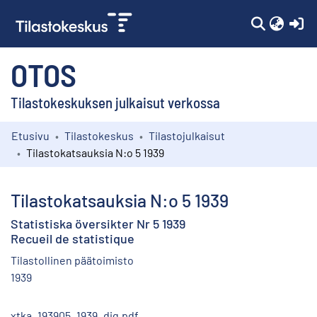
(c
OTOS
Tilastokeskuksen julkaisut verkossa
Etusivu
Tilastokeskus
Tilastojulkaisut
Kokoelmat
Tilastokatsauksia N:o 5 1939
Selaa
Tilastokatsauksia N:o 5 1939
Statistiska översikter Nr 5 1939
Recueil de statistique
Tilastollinen päätoimisto
1939
xtka_193905_1939_dig.pdf