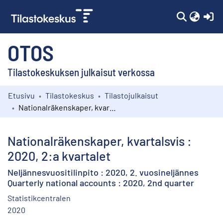
(c
OTOS
Tilastokeskuksen julkaisut verkossa
Etusivu
Tilastokeskus
Tilastojulkaisut
Kokoelmat
Nationalräkenskaper, kvartalsvis : 2020, 2:a kvartalet
Selaa
Nationalräkenskaper, kvartalsvis :
2020, 2:a kvartalet
Neljännesvuositilinpito : 2020, 2. vuosineljännes
Quarterly national accounts : 2020, 2nd quarter
Statistikcentralen
2020