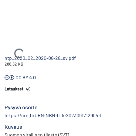
Ladataan...
ntp_2020_02_2020-08-28_sv.pdf
288.82 KB
CC BY 4.0
Lataukset
46
Pysyvä osoite
https://urn.fi/URN:NBN:fi-fe20230917129046
Kuvaus
Suomen virallinen tilasto (SVT)