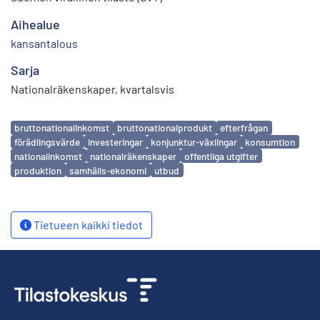
Aihealue
kansantalous
Sarja
Nationalräkenskaper, kvartalsvis
Avainsanat
bruttonationalinkomst
bruttonationalprodukt
efterfrågan
förädlingsvärde
investeringar
konjunktur-växlingar
konsumtion
nationalinkomst
nationalräkenskaper
offentliga utgifter
produktion
samhälls-ekonomi
utbud
Tietueen kaikki tiedot