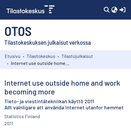
(c
OTOS
Tilastokeskuksen julkaisut verkossa
Etusivu
Tilastokeskus
Tilastojulkaisut
Kokoelmat
Internet use outside home and work becoming more
Selaa
Internet use outside home and work
becoming more
Tieto- ja viestintätekniikan käyttö 2011
Allt valnligare att använda internet utanfor hemmet
Statistics Finland
2011