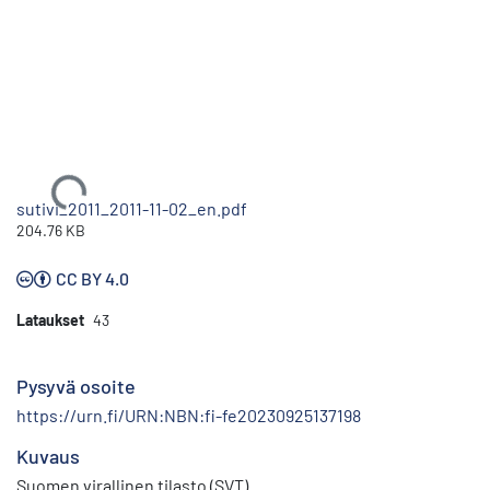
Ladataan...
sutivi_2011_2011-11-02_en.pdf
204.76 KB
CC BY 4.0
Lataukset
43
Pysyvä osoite
https://urn.fi/URN:NBN:fi-fe20230925137198
Kuvaus
Suomen virallinen tilasto (SVT)