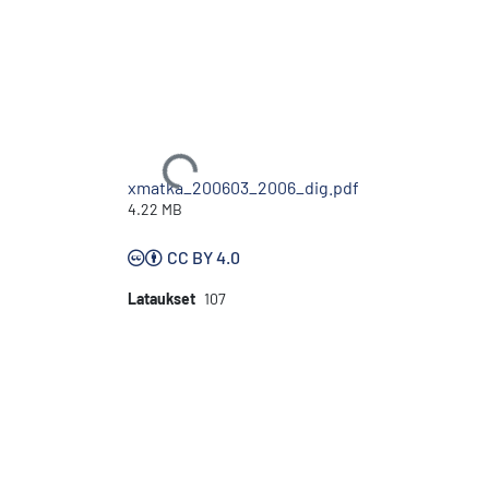
Ladataan...
xmatka_200603_2006_dig.pdf
4.22 MB
CC BY 4.0
Lataukset
107