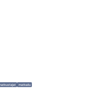
matkustajat
matkailu