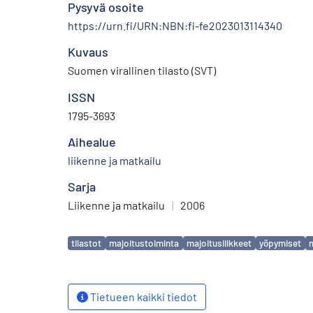
Pysyvä osoite
https://urn.fi/URN:NBN:fi-fe2023013114340
Kuvaus
Suomen virallinen tilasto (SVT)
ISSN
1795-3693
Aihealue
liikenne ja matkailu
Sarja
Liikenne ja matkailu
|
2006
Avainsanat
tilastot
majoitustoiminta
majoitusliikkeet
yöpymiset
Tietueen kaikki tiedot