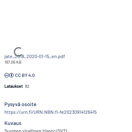
Ladataan...
jate_2018_2020-01-15_en.pdf
197.06 KB
CC BY 4.0
Lataukset
82
Pysyvä osoite
https://urn.fi/URN:NBN:fi-fe20230914126415
Kuvaus
Suomen virallinen tilasto (SVT)