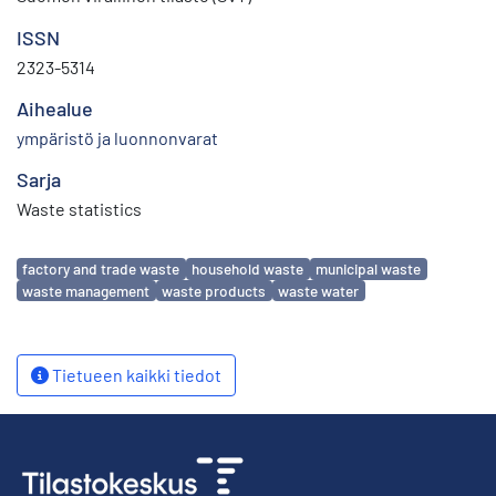
ISSN
2323-5314
Aihealue
ympäristö ja luonnonvarat
Sarja
Waste statistics
Avainsanat
factory and trade waste
household waste
municipal waste
waste management
waste products
waste water
Tietueen kaikki tiedot