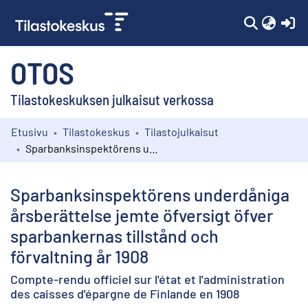
(c
OTOS
Tilastokeskuksen julkaisut verkossa
Etusivu
Tilastokeskus
Tilastojulkaisut
Kokoelmat
Sparbanksinspektörens underdåniga årsberättelse jemte öfversigt öfver sparbankernas tillstånd och förvaltning år 1908
Selaa
Sparbanksinspektörens underdåniga
årsberättelse jemte öfversigt öfver
sparbankernas tillstånd och
förvaltning år 1908
Compte-rendu officiel sur l'état et l'administration
des caisses d'épargne de Finlande en 1908