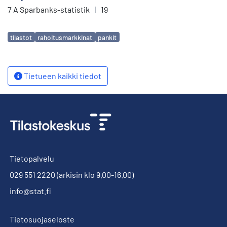
7 A Sparbanks-statistik
|
19
Avainsanat
tilastot
rahoitusmarkkinat
pankit
Tietueen kaikki tiedot
Tietopalvelu
029 551 2220
(arkisin klo 9.00-16.00)
info@stat.fi
Tietosuojaseloste