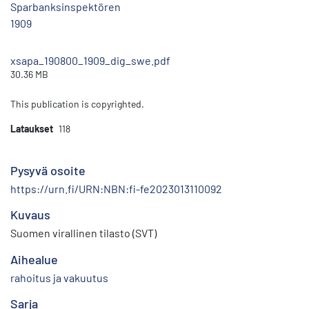
Sparbanksinspektören
1909
xsapa_190800_1909_dig_swe.pdf
30.36 MB
This publication is copyrighted.
Lataukset
118
Pysyvä osoite
https://urn.fi/URN:NBN:fi-fe2023013110092
Kuvaus
Suomen virallinen tilasto (SVT)
Aihealue
rahoitus ja vakuutus
Sarja