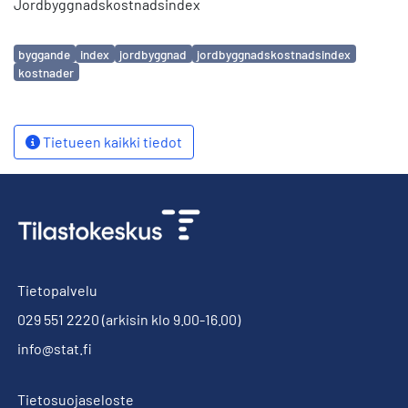
Jordbyggnadskostnadsindex
Avainsanat
byggande
index
jordbyggnad
jordbyggnadskostnadsindex
kostnader
Tietueen kaikki tiedot
Tietopalvelu
029 551 2220
(arkisin klo 9.00-16.00)
info@stat.fi
Tietosuojaseloste