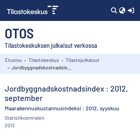
(c
OTOS
Tilastokeskuksen julkaisut verkossa
Etusivu
Tilastokeskus
Tilastojulkaisut
Kokoelmat
Jordbyggnadskostnadsindex : 2012, september
Selaa
Jordbyggnadskostnadsindex : 2012,
september
Maarakennuskustannusindeksi : 2012, syyskuu
Statistikcentralen
2012