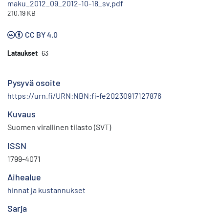
maku_2012_09_2012-10-18_sv.pdf
210.19 KB
CC BY 4.0
Lataukset
63
Pysyvä osoite
https://urn.fi/URN:NBN:fi-fe20230917127876
Kuvaus
Suomen virallinen tilasto (SVT)
ISSN
1799-4071
Aihealue
hinnat ja kustannukset
Sarja