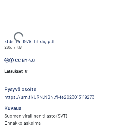
Ladataan...
xtds_ra_1978_16_dig.pdf
295.17 KB
CC BY 4.0
Lataukset
81
Pysyvä osoite
https://urn.fi/URN:NBN:fi-fe2023013119273
Kuvaus
Suomen virallinen tilasto (SVT)
Ennakkolaskelma