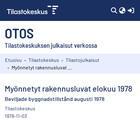
(c
OTOS
Tilastokeskuksen julkaisut verkossa
Etusivu
Tilastokeskus
Tilastojulkaisut
Kokoelmat
Myönnetyt rakennusluvat elokuu 1978
Selaa
Myönnetyt rakennusluvat elokuu 1978
Beviljade byggnadstillstånd augusti 1978
Tilastokeskus
1978-11-03