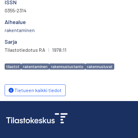
ISSN
0355-2314
Aihealue
rakentaminen
Sarja
Tilastotiedotus RA
|
1978:11
Avainsanat
tilastot
rakentaminen
rakennustuotanto
rakennusluvat
Tietueen kaikki tiedot