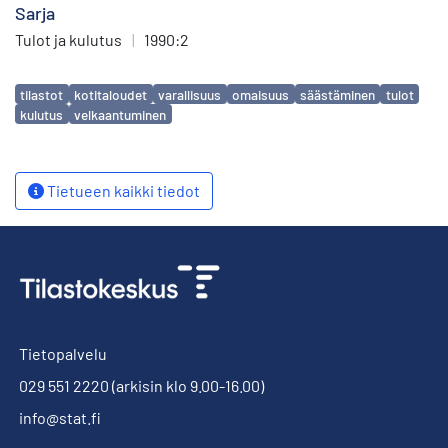
Sarja
Tulot ja kulutus
|
1990:2
Avainsanat
tilastot
kotitaloudet
varallisuus
omaisuus
säästäminen
tulot
kulutus
velkaantuminen
Tietueen kaikki tiedot
Tietopalvelu
029 551 2220
(arkisin klo 9.00-16.00)
info@stat.fi