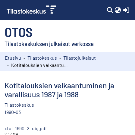
(c
OTOS
Tilastokeskuksen julkaisut verkossa
Etusivu
Tilastokeskus
Tilastojulkaisut
Kokoelmat
Kotitalouksien velkaantuminen ja varallisuus 1987 ja 1988
Selaa
Kotitalouksien velkaantuminen ja
varallisuus 1987 ja 1988
Tilastokeskus
1990-03
xtul_1990_2_dig.pdf
2.17 MB