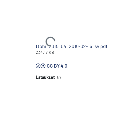
Ladataan...
ttohi_2015_04_2016-02-15_sv.pdf
234.17 KB
CC BY 4.0
Lataukset
57