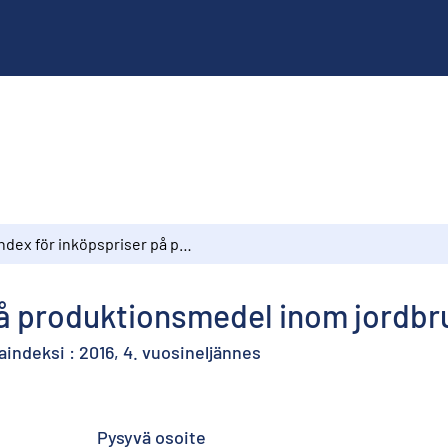
Index för inköpspriser på produktionsmedel inom jordbruket : 2016, 4:e kvartalet
på produktionsmedel inom jordbruk
indeksi : 2016, 4. vuosineljännes
Pysyvä osoite