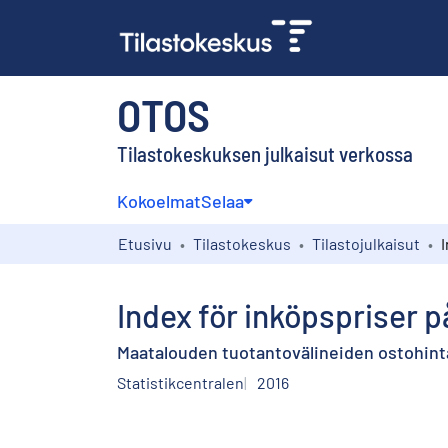
OTOS
Tilastokeskuksen julkaisut verkossa
Kokoelmat
Selaa
Etusivu
Tilastokeskus
Tilastojulkaisut
Index för inköpspriser 
Maatalouden tuotantovälineiden ostohinta
Statistikcentralen
2016