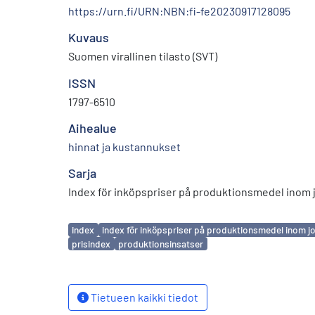
https://urn.fi/URN:NBN:fi-fe20230917128095
Kuvaus
Suomen virallinen tilasto (SVT)
ISSN
1797-6510
Aihealue
hinnat ja kustannukset
Sarja
Index för inköpspriser på produktionsmedel inom 
Avainsanat
index
index för inköpspriser på produktionsmedel inom j
prisindex
produktionsinsatser
Tietueen kaikki tiedot